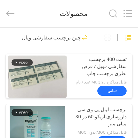
Hjtc
(Xiamen)
Industry
محصولات
Co.,
Ltd.
All
Rights
صفحه
Reserved.
335
چین برچسب سفارشی ویال
اصلی
لیوان های شیشه ای
تست 400 برچسب
محصولات
سفارشی فویل / قرص
بطری برچسب چاپ
درباره
دارویی
قابل مذاکره MOQ:20 عدد / نام
ما
تماس
256
برچسب لیبل پی وی سی
تور
برچسب های ویال
داروسازی اریکو 60 در 30
کارخانه
میلی متر
قابل مذاکره MOQ:بدون MOQ