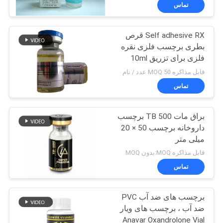
کنترل
تماس
کیفیت
Self adhesive RX قرص
139
بطری برچسب فلزی نقره
با
فلزی برای تزریق 10ml
10 میلی لیتر برچسب
ما
فنجان
قابل مذاکره MOQ:50 عدد / نام
ویال
تماس
تماس
بگیرید
براق مات TB 500 برچسب
داروخانه برچسب 50 × 20
اخبار
میلی متر
111
قابل مذاکره MOQ:بدون MOQ
برچسب سفارشی
موارد
تماس
ویال
برچسب های ضد آب PVC
نقشه
ضد آب ، برچسب های ویار
سایت
Anavar Oxandrolone Vial