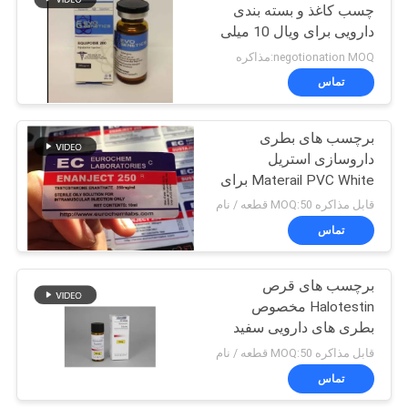
چسب کاغذ و بسته بندی
دارویی برای ویال 10 میلی
19
لیتر
negotionation MOQ:مذاکره
جعبه بسته بندی
تماس
دارویی
برچسب های بطری
داروسازی استریل
Materail PVC White برای
تزریق عضلانی
قابل مذاکره MOQ:50 قطعه / نام
تماس
73
برچسب بطری
برچسب های قرص
Halotestin مخصوص
پزشکی
بطری های دارویی سفید
برای بطری های قرص
قابل مذاکره MOQ:50 قطعه / نام
خوراکی 5 میلی گرم
تماس