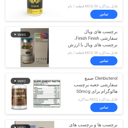
قابل مذاکره MOQ:50 قطعه / نام
PRIVACY
تماس
45
POLICY
10 میلی لیتر فنجان
برچسب های ویال
سفارشی Finish Finish،
جعبه
برچسب های ویال با ارزش
425 میلی گرم 10ml با نام
قابل مذاکره MOQ:50 قطعه / نام
های متفاوت
تماس
Clenbuterol صمغ
27
سفارشی جعبه برچسب
هالوگرام برای 50mcg
تابلو هولوگرام امنیت
بطری قرص پلاستیک
قابل مذاکره MOQ:مذاکره
تماس
برچسب ها و برچسب های