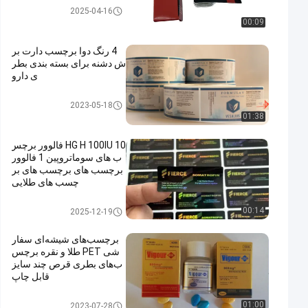
برچسب سفارشی ویال
2025-04-16
00:09
4 رنگ دوا برچسب دارت بر
ش دشنه برای بسته بندی بطر
ی دارو
برچسب سفارشی ویال
2023-05-18
01:38
HG H 100IU 10 فالوور برچس
ب های سوماتروپین 1 فالوور
برچسب های برچسب های بر
چسب های طلایی
برچسب سفارشی ویال
00:14
2025-12-19
برچسب‌های شیشه‌ای سفار
شی PET طلا و نقره برچس
ب‌های بطری قرص چند سایز
قابل چاپ
برچسب سفارشی ویال
01:00
2023-07-28