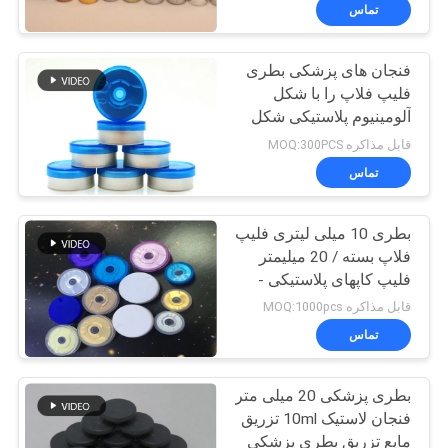
کنترل
تماس
کیفیت
فنجان های پزشکی بطری
139
فلیپ فلاپ را با شکل
با
آلومینیوم پلاستیکی شکل
10 میلی لیتر برچسب
ما
می دهد
قابل مذاکره MOQ:300PCS
ویال
تماس
تماس
بگیرید
بطری 10 میلی لیتری فلیپ
فلاپ بسته / 20 میلیمتر
اخبار
فلیپ کاپهای پلاستیکی -
111
آلومینیوم
قابل مذاکره MOQ:1000pcs
برچسب سفارشی
موارد
تماس
ویال
بطری پزشکی 20 میلی متر
نقشه
فنجان لاستیک 10ml تزریق
سایت
مایع تزریق بطری پزشکی