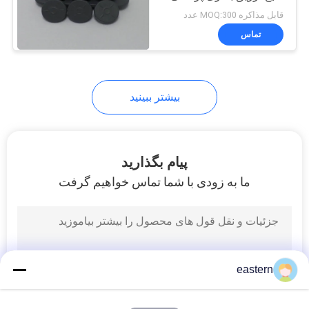
قابل مذاکره MOQ:300 عدد
PRIVACY
تماس
45
POLICY
10 میلی لیتر فنجان
بیشتر ببینید
جعبه
پیام بگذارید
ما به زودی با شما تماس خواهیم گرفت
27
تابلو هولوگرام امنیت
eastern