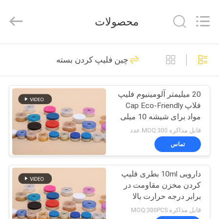
Hjtc
(Xiamen)
Industry
محصولات
Co.,
Ltd.
All
Rights
صفحه
Reserved.
335
چین فلیپ کردن بسته
اصلی
لیوان های شیشه ای
20 میلیمتر آلومینیوم فلیپ
محصولات
فلاپ Cap Eco-Friendly
مواد برای شیشه 10 میلی
درباره
لیتر
قابل مذاکره MOQ:300 عدد
ما
تماس
256
دارویی 10ml بطری فلیپ
تور
برچسب های ویال
کردن مخزن مقاومت در
کارخانه
برابر درجه حرارت بالا
قابل مذاکره MOQ:300PCS