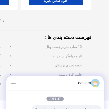
اکنون تماس بگیرید
f 10
فهرست دسته بندی ها：
10 میلی لیتر برچسب ویال
ب
تابلو هولوگرام امنیت
10 میلی ل
جعبه بطری پزشکی
ب
فلیپ کردن بسته
ب
eastern
فن
1:37 AM