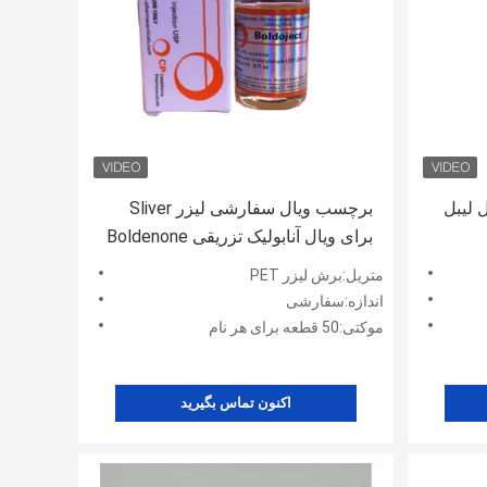
ویال لیبل
برچسب ویال سفارشی لیزر Sliver
برای ویال آنابولیک تزریقی Boldenone
Undecylenate
متریل:برش لیزر PET
اندازه:سفارشی
موکتی:50 قطعه برای هر نام
اکنون تماس بگیرید