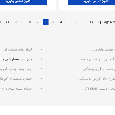
اکنون تماس بگیرید
اکنون تماس بگیرید
|
>>
10
9
8
7
6
5
4
3
2
1
<<
|<
Page 6 o
رچسب های ویال
لیوان های شیشه ای
یتر فنجان جعبه
برچسب سفارشی ویا
رچسب بطری پزشکی
جعبه بسته بندی داروی
طری های قرص پلاستیکی
فنجان شیشه ای کوچک
جان دستی Crimper
نسخه بسته بندی درج 