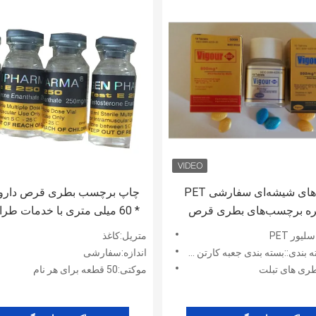
برچسب‌های شیشه‌ای سفارشی PET
قره برچسب‌های بطری قرص
* 60 میلی متری با خدمات طر
 قابل چاپ
رایگان
لیور PET
متریل:کاغذ
ندی::بسته بندی جعبه کارتن حرفه ای
اندازه:سفارشی
طری های تبلت
موکتی:50 قطعه برای هر نام