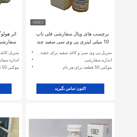
برچسب های ویال سفارشی فلی تاپ
اثر هولو
10 میلی لیتری پی وی سی سفید چند
دوز برای آزمایش Enanthate 200
بطری 2 میلی لیتری
متریل:پی وی سی و کاغذ سفید برای جعبه ها
متریل:کاغذ
اندازه:سفارشی
اندازه:سفا
موکتی:50 قطعه برای هر نام
موکتی:50 قطعه برای هر نام
اکنون تماس بگیرید