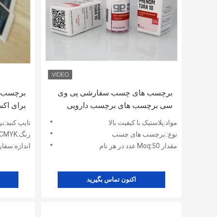
برچسب های چسب سفارشی پی وی
برچسب ب
سی برچسب های برچسب دارویی
هولوگرام لیزری Phenom Pharma
میلی گر
مواد:پلاستیک با کیفیت بالا
تایپ کنید:ب
نوع::برچسب های چسب
رنگ:CMYK
مقدار Moq:50 عدد در هر نام
اندازه:سفا
اکنون تماس بگیرید