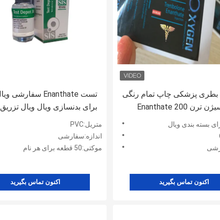
طری پزشکی چاپ تمام رنگی
تست Enanthate سفارشی 
برای اکسیژن ترن Enanthate 200
برای بدنسازی ویال ویال تزریق
م
رای بسته بندی ویال
متریل:PVC
اندازه:سفارشی
رشی
موکتی:50 قطعه برای هر نام
اکنون تماس بگیرید
اکنون تماس بگیرید