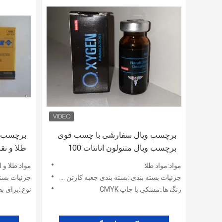
برچسب ویال سفارشی با چسب قوی
برچسب ویال متنولون انانتات 100
طلا و ن
چند سایز
مواد:مواد طلا
مواد:طلا و اس
جزئیات بسته بندی::بسته بندی جعبه کارتن حرفه ای
جزئیات بسته ب
رنگ ها::مشکی با چاپ CMYK
نوع::برای ب