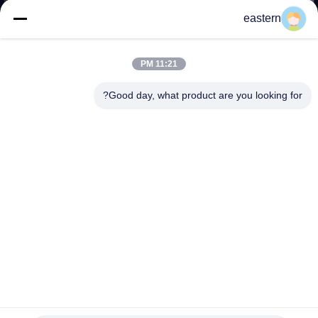
کنترل
eastern
کیفیت
11:21 PM
با
Good day, what product are you looking for?
ما
تماس
بگیرید
اخبار
موارد
نقشه
پزشکی سفارشی برچسب های فنجان رنگ کامل مقاله / PP /
لیزر پوست پوست
سایت