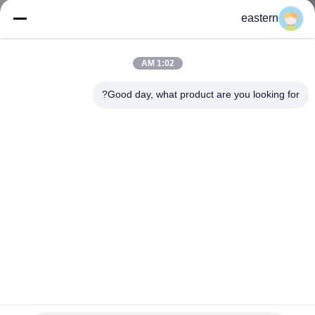
کنترل
eastern
کیفیت
1:02 AM
با
Good day, what product are you looking for?
ما
تماس
بگیرید
اخبار
موارد
نقشه
برچسب ها و برچسب های چسب کاغذ و بسته بندی دارویی برای
ویال 10 میلی لیتر
سایت