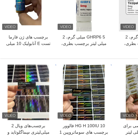
GHRP6 5 میلی گرم، 2
GHRP6 5 میلی گرم، 2
برچسب های ژن فارما
 بطری،
میلی لیتر برچسب بطری،
تست E آنابولیک 10 میلی
 برچسب
چاپ برچسب برای برچسب
لیتر روغن تزریقی برچسب
د
های پودر پپتید
ها
بهترین قیمت
بهترین قیمت
ی برای
HG H 100IU 10 فالوور
برچسب‌های ویال 2
برچسب های سوماتروپین 1
میلی‌لیتری سِماگلوتاید و