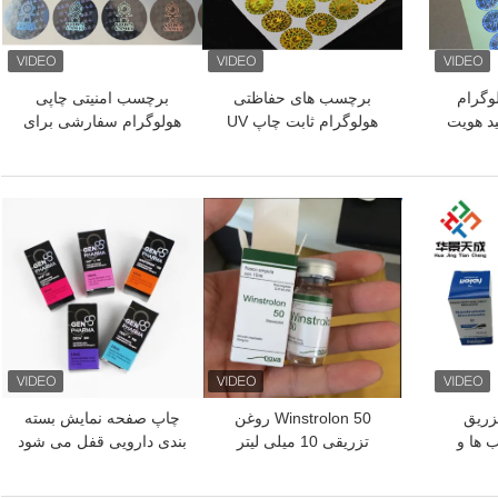
وگرام
برچسب های حفاظتی
برچسب امنیتی چاپی
د هویت
هولوگرام ثابت چاپ UV
هولوگرام سفارشی برای
افته
حفاظت بیشتر
بهترین قیمت
بهترین قیمت
 تزریق
Winstrolon 50 روغن
چاپ صفحه نمایش بسته
 ها و
تزریقی 10 میلی لیتر
بندی دارویی قفل می شود
یلی لیتر بطری
برچسب ها و جعبه ها جعبه
بسته بندی مات
 بندی
های کاغذی 10 میلی لیتر