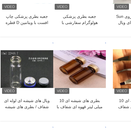
جعبه بسته بندی داروی Sun
جعبه بطری پزشکی
جعبه بطری پزشکی چاپ
ه های ویال
هولوگرام سفارشی با
افست با ویتامین D قطره
ای بسته
لمینیت با براق بالا
نرم کپسول
بهداشتی
بهترین قیمت
بهترین قیمت
بطری های شیشه ای 10
بطری های شیشه ای 10
ویال های شیشه ای لوله ای
ی شفاف
میلی لیتر قهوه ای شفاف با
شفاف / بطری های شیشه
ی کوچک
کپسول و دکمه برای روغن
ای کوچک برای ویال مایع
 مایع
تزریق استروئید
بهترین قیمت
بهترین قیمت