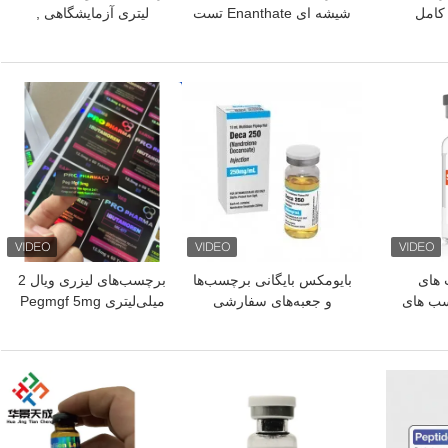
 کامل
شیشه ای Enanthate تست
لیتری آزمایشگاهی ,
لیزر PET 10ml
برچسب های لیبل وینیل
لیزری داروسازی اثر
هولوگرام
بهترین قیمت
بهترین قیمت
ب های
بایومکس بایگانی برچسب‌ها
برچسب‌های لیزری ویال 2
سب های
و جعبه‌های سفارشی
میلی‌لیتری Pegmgf 5mg
آنابولیک براق
Pharmaceuticals
Anabolic
بهترین قیمت
بهترین قیمت