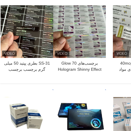
بهترین قیمت
بهترین قیمت
 40mcg 100
برچسب‌های Glow 70
SS-31 بطری پپتید 50 میلی
 مواد
Hologram Shinny Effect
گرم برچسب برچسب
برای ویال‌های پپتید 3
میلی‌لیتری
بهترین قیمت
بهترین قیمت