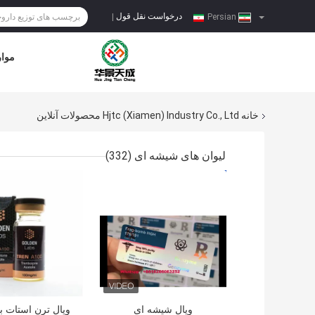
درخواست نقل قول
|
Persian
موار
خانه
Hjtc (Xiamen) Industry Co., Ltd محصولات آنلاین
لیوان های شیشه ای
(332)
بهترین قیمت
بهترین قیمت
ویال شیشه ای
ویال ترن استات