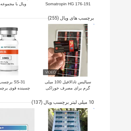
Somatropin HG 176-191
ویال با مجموعه
2mlx10 با برچسب
دستورالعمل Paer
برچسب های ویال
(255)
بهترین قیمت
بهترین قیمت
سیالیس تادالافیل 100 میلی
SS-31 برچس
گرم برای مصرف خوراکی
چسبنده قوی برچ
شیشۀ پپتید
10 میلی لیتر برچسب ویال
(137)
بهترین قیمت
بهترین قیمت