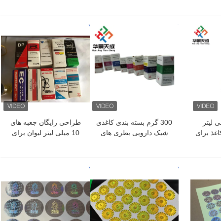
فالوور برچسب های
تیرزپتاید برای نگهداری پپتید
برچسب های برچسب های
در مواد کاغذی/PET/PVC
طلایی
بهترین قیمت
بهترین قیمت
 10 میلی لیتر
300 گرم بسته بندی کاغذی
طراحی رایگان جعبه های
اغذ برای
شیک دارویی بطری های
10 میلی لیتر لیوان برای
وئید
شیشه ای جعبه بدن سازی
تست استروئید Cyp لیوان
چاپ برچسب 10 میلی لیتر
بسته بندی گزینه طراحی
جعبه
سفارشی
بهترین قیمت
بهترین قیمت