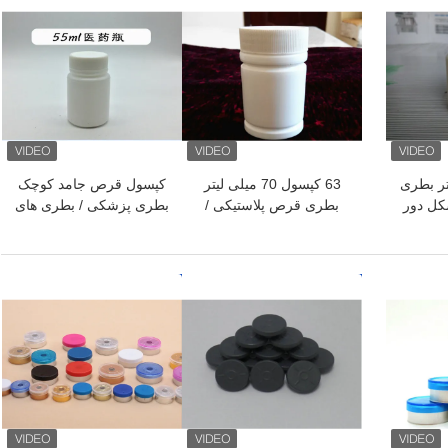
ی لیتر بطری
63 کپسول 70 میلی لیتر
کپسول قرص جامد کوچک
کل دور
بطری قرص پلاستیکی /
بطری پزشکی / بطری های
پزشکی
بطری پلاستیکی ضدباکی
دارویی پلاستیکی
سفید
بهترین قیمت
بهترین قیمت