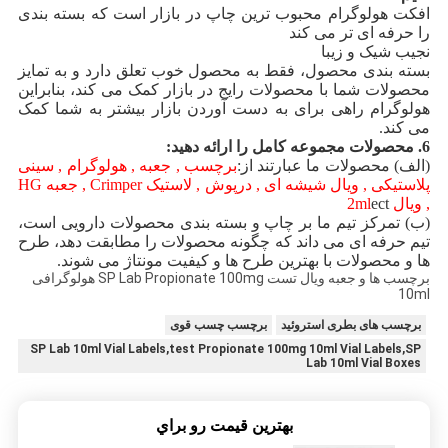
افکت هولوگرام محبوب ترین چاپ در بازار است که بسته بندی
را حرفه ای تر می کند
نجیب شیک و زیبا
بسته بندی محصول، فقط به محصول خوب تعلق دارد و به تمایز
محصولات شما با محصولات رایج در بازار کمک می کند، بنابراین
هولوگرام راهی برای به دست آوردن بازار بیشتر به شما کمک
می کند.
6. محصولات مجموعه کامل را ارائه دهید:
(الف) محصولات ما عبارتند از:
برچسب , جعبه , هولوگرام , سینی
پلاستیکی , ویال شیشه ای , درپوش , لاستیک Crimper , جعبه HG
, ویال 2ml
ect
(ب) تمرکز تیم ما بر چاپ و بسته بندی محصولات دارویی است،
تیم حرفه ای می داند که چگونه محصولات را مطابقت دهد، طرح
ها و محصولات با بهترین طرح ها و کیفیت مونتاژ می شوند.
برچسب ها و جعبه ویال تست SP Lab Propionate 100mg هولوگرافی
10ml
برچسب های بطری استروئید
برچسب چسب قوی
SP Lab 10ml Vial Labels,test Propionate 100mg 10ml Vial Labels,SP
Lab 10ml Vial Boxes
بهترين قيمت رو براي