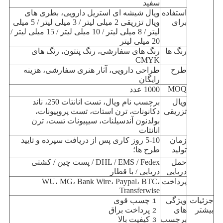
سفید
استفاده
ویال شیشه ای استریل دارویی، بطری های
برای
ویال تزریقی 2 میلی لیتر / 3 میلی لیتر / 5 میلی
لیتر / 8 میلی لیتر / 10 میلی لیتر / 15 میلی لیتر /
20 میلی لیتر
رنگ ها
رنگ های سفارشی، رنگ پنتون، رنگ های
CMYK
طرح
طراحی دارویی، آثار هنری سفارشی، هزینه
رایگان
MOQ
1000 عدد
ویال
برچسب نام ویال، تست انانتات 250، ناند
تزریقی
دکانونات، ترن استات، تست پروپیونات،
بولدنون آندسیلنات، سیپیونات تست، ترن
انانتات
زمان
5-10 روز کاری پس از دریافت سپرده و تایید
تولید
طرح ها؛
حمل
DHL / EMS / Fedex / پست چین / کشتی
دریایی
دریایی / با قطار
پرداخت
WU، MG، Bank Wire، Paypal، BTC،
Transferwise
جزئیات
ویژگی
چسب قوی
بیشتر
های
پرداخت براق
برچسب
کیفیت بالا