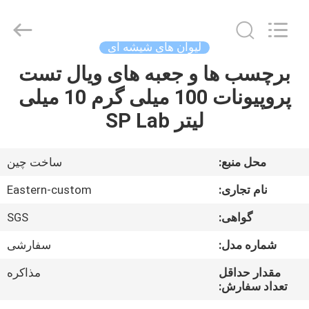
Hjtc
(Xiamen)
Industry
Co.,
Ltd.
لیوان های شیشه ای
All
Rights
برچسب ها و جعبه های ویال تست
صفحه
Reserved.
پروپیونات 100 میلی گرم 10 میلی
اصلی
لیتر SP Lab
محصولات
محل منبع:
ساخت چین
درباره
نام تجاری:
Eastern-custom
ما
گواهی:
SGS
شماره مدل:
سفارشی
تور
کارخانه
مقدار حداقل
مذاکره
تعداد سفارش: