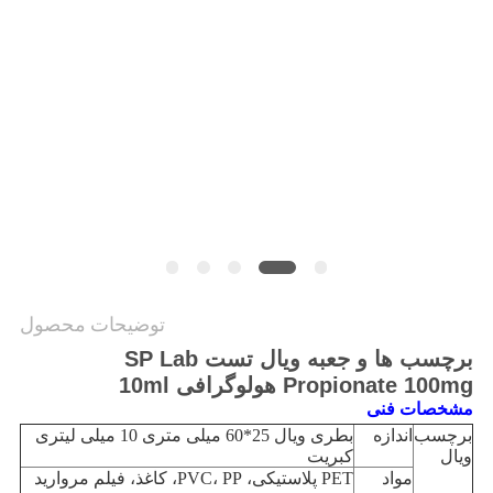
PRIVACY
POLICY
توضیحات محصول
برچسب ها و جعبه ویال تست SP Lab
Propionate 100mg هولوگرافی 10ml
مشخصات فنی
برچسب
اندازه
بطری ویال 25*60 میلی متری 10 میلی لیتری
ویال
کبریت
مواد
PET پلاستیکی، PVC، PP، کاغذ، فیلم مروارید