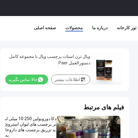
تور کارخانه
درباره ما
محصولات
صفحه اصلی
ویال ترن استات برچسب ویال با مجموعه کامل
دستورالعمل Paer
اطلاعات بیشتر
حالا تماس بگیرید
فیلم های مرتبط
دکا دوروبولین 250 10 میلی لی
تر برچسب های لیوان استروئ
ید تزریق برچسب های داروخا
نه