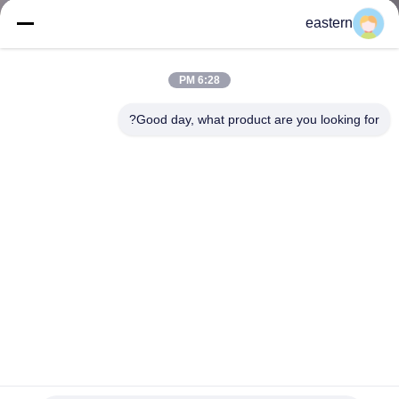
کنترل
eastern
کیفیت
6:28 PM
با
Good day, what product are you looking for?
ما
تماس
بگیرید
اخبار
موارد
نقشه
برچسب های شیشه ای شیشه ای Enanthate تست لیزر PET
10ml
سایت