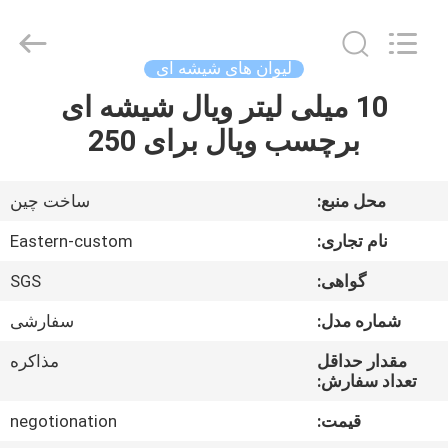
Hjtc
(Xiamen)
Industry
Co.,
Ltd.
لیوان های شیشه ای
All
Rights
10 میلی لیتر ویال شیشه ای
صفحه
Reserved.
برچسب ویال برای 250
اصلی
محصولات
محل منبع:
ساخت چین
نام تجاری:
Eastern-custom
درباره
گواهی:
SGS
ما
شماره مدل:
سفارشی
تور
مقدار حداقل
مذاکره
تعداد سفارش:
کارخانه
قیمت:
negotionation