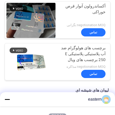
آکساندرولون آنوار قرص
خوراکی
negotionation MOQ:نگرانی
تماس
برچسب های هولوگرام ضد
آب پلاستیکی پلاستیکی E
250 برچسب های ویال
شیشه ای
negotionation MOQ:مذاکره
تماس
لیوان های شیشه ای
eastern
ویال شیشه ای Somatropin HG 176-191 2mlx10 با برچسب
ویال ترن استات برچسب ویال با مجموعه کامل دستورالعمل Paer