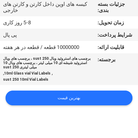
کنترل
جزئیات بسته
کیسه های اوپن داخل کارتن و کارتن های
بندی:
خارجی
کیفیت
زمان تحویل:
5-8 روز کاری
با
شرایط پرداخت:
پی پال
ما
قابلیت ارائه:
10000000 قطعه / قطعه در هر هفته
تماس
برجسته:
برچسب های استروئید ویال sust 250 ، برچسب های ویال
استروئید شیشه ای 10 میلی لیتر ، برچسب های ویال 10
بگیرید
میلی لیتری sust 250
,
,
10ml Glass vial Vial Labels
sust 250 10ml Vial Labels
اخبار
بهترین قیمت
موارد
نقشه
سایت