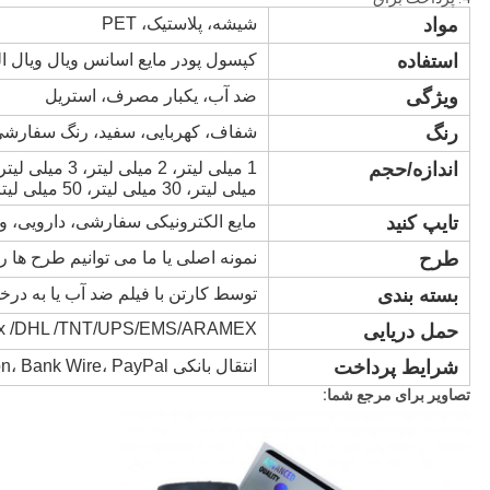
مواد
شیشه، پلاستیک، PET
استفاده
کپسول پودر مایع اسانس ویال ویال 
ویژگی
ضد آب، یکبار مصرف، استریل
رنگ
شفاف، کهربایی، سفید، رنگ سفارش
اندازه/حجم
میلی لیتر، 30 میلی لیتر، 50 میلی لیتر یا سفارشی
تایپ کنید
مایع الکترونیکی سفارشی، دارویی، ویال شیشه ای 10 می
طرح
نمونه اصلی یا ما می توانیم طرح ها را
بسته بندی
توسط کارتن با فیلم ضد آب یا به در
x /DHL /TNT/UPS/EMS/ARAMEX
حمل دریایی
شرایط پرداخت
انتقال بانکی T/T، L/C، Money Gram، West Union، Bank Wire، PayPal
تصاویر برای مرجع شما: