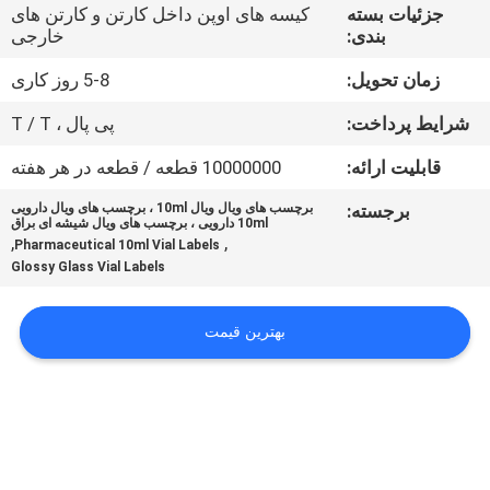
کنترل
جزئیات بسته
کیسه های اوپن داخل کارتن و کارتن های
بندی:
خارجی
کیفیت
زمان تحویل:
5-8 روز کاری
با
شرایط پرداخت:
پی پال ، T / T
ما
قابلیت ارائه:
10000000 قطعه / قطعه در هر هفته
تماس
برجسته:
برچسب های ویال ویال 10ml ، برچسب های ویال دارویی
10ml دارویی ، برچسب های ویال شیشه ای براق
بگیرید
,
,
Pharmaceutical 10ml Vial Labels
Glossy Glass Vial Labels
اخبار
بهترین قیمت
موارد
نقشه
سایت