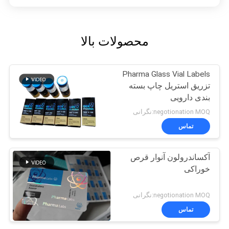
محصولات بالا
Pharma Glass Vial Labels
تزریق استریل چاپ بسته
بندی دارویی
negotionation MOQ:نگرانی
تماس
آکساندرولون آنوار قرص
خوراکی
negotionation MOQ:نگرانی
تماس