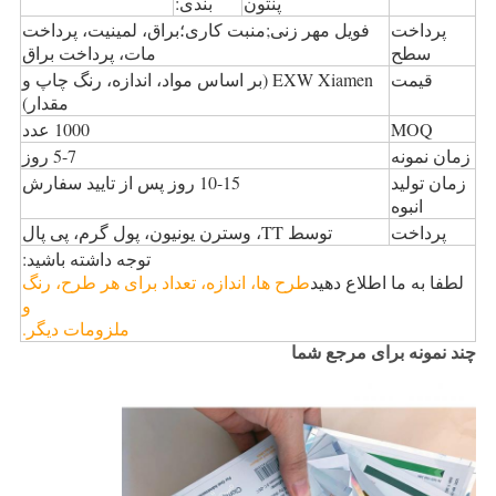
پنتون
بندی:
پرداخت
فویل مهر زنی;منبت کاری؛براق، لمینیت، پرداخت
سطح
مات، پرداخت براق
قیمت
EXW Xiamen (بر اساس مواد، اندازه، رنگ چاپ و
مقدار)
MOQ
1000 عدد
زمان نمونه
5-7 روز
زمان تولید
10-15 روز پس از تایید سفارش
انبوه
پرداخت
توسط TT، وسترن یونیون، پول گرم، پی پال
توجه داشته باشید:
لطفا به ما اطلاع دهید
طرح ها، اندازه، تعداد برای هر طرح، رنگ
و
ملزومات دیگر.
چند نمونه برای مرجع شما