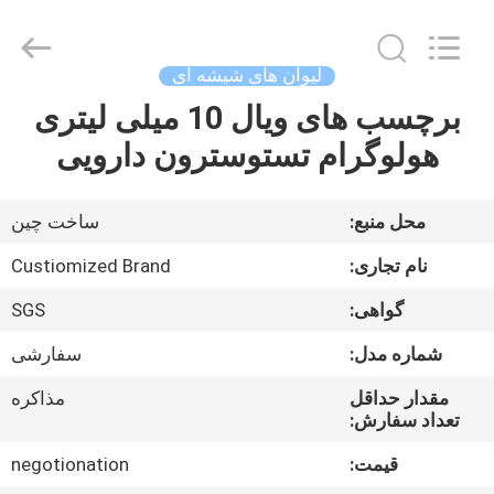
Hjtc
(Xiamen)
Industry
Co.,
Ltd.
لیوان های شیشه ای
All
Rights
برچسب های ویال 10 میلی لیتری
صفحه
Reserved.
هولوگرام تستوسترون دارویی
اصلی
محصولات
محل منبع:
ساخت چین
نام تجاری:
Custiomized Brand
درباره
گواهی:
SGS
ما
شماره مدل:
سفارشی
تور
مقدار حداقل
مذاکره
تعداد سفارش:
کارخانه
قیمت:
negotionation