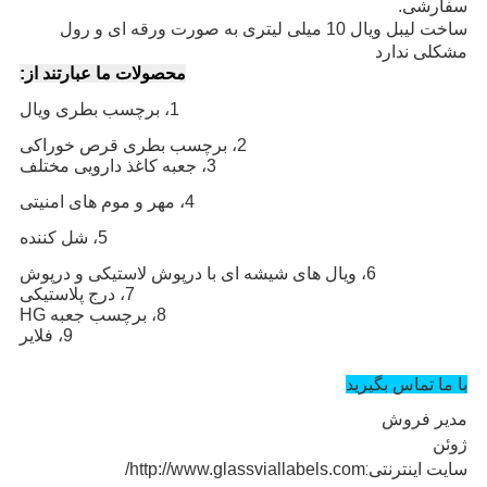
سفارشی.
ساخت لیبل ویال 10 میلی لیتری به صورت ورقه ای و رول
مشکلی ندارد
محصولات ما عبارتند از:
1، برچسب بطری ویال
2، برچسب بطری قرص خوراکی
3، جعبه کاغذ دارویی مختلف
4، مهر و موم های امنیتی
5، شل کننده
6، ویال های شیشه ای با درپوش لاستیکی و درپوش
7، درج پلاستیکی
8، برچسب جعبه HG
9، فلایر
با ما تماس بگیرید
مدیر فروش
ژوئن
سایت اینترنتی:
http://www.glassviallabels.com/