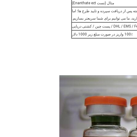
مثال (تست Enanthate ect)
ه پس از دریافت سپرده و تایید طرح ها؛ اما
رید، ما می توانیم برای شما سریعتر بسازیم.
DHL / E / پست چین / کشتی دریایی
100٪ واریز در صورت مبلغ زیر 1000 دلار