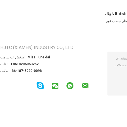
ای چسب قوی
HJTC (XIAMEN) INDUSTRY CO., LTD
Miss. june dai
تماس با شخص:
+8618206063252
تلفن:
86-187-5920-0098
فکس: