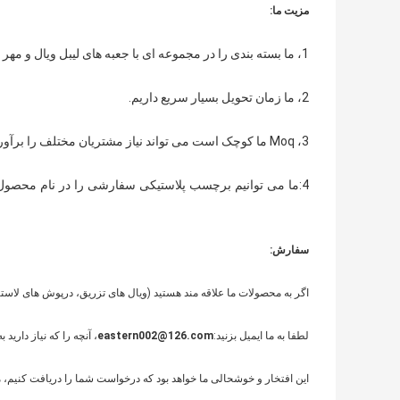
مزیت ما:
1، ما بسته بندی را در مجموعه ای با جعبه های لیبل ویال و مهر و موم هولوگرام lebsl، برای شما آسان می فروشیم.
2، ما زمان تحویل بسیار سریع داریم.
3، Moq ما کوچک است می تواند نیاز مشتریان مختلف را برآورده کند.
4:
ما می توانیم برچسب پلاستیکی سفارشی را در نام محصول
سفارش:
اگر به محصولات ما علاقه مند هستید (ویال های تزریق، درپوش های لاستی
لطفا به ما ایمیل بزنید:
eastern002@126.com
، آنچه را که نیاز دارید ب
این افتخار و خوشحالی ما خواهد بود که درخواست شما را دریافت کنیم، ما 