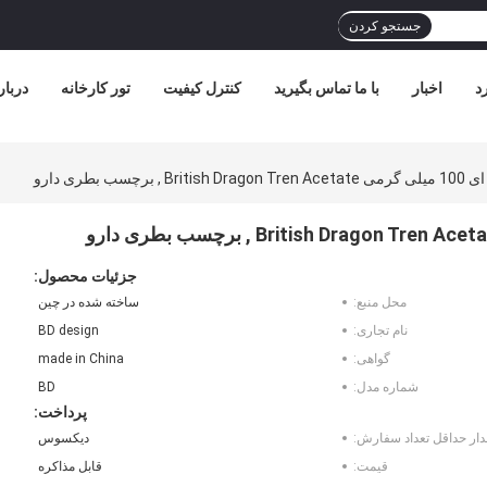
جستجو کردن
د
اخبار
با ما تماس بگیرید
کنترل کیفیت
تور کارخانه
دربار
 بطری دارو
جزئیات محصول:
محل منبع:
ساخته شده در چین
نام تجاری:
BD design
گواهی:
made in China
شماره مدل:
BD
پرداخت:
دار حداقل تعداد سفارش:
دیکسوس
قیمت:
قابل مذاکره