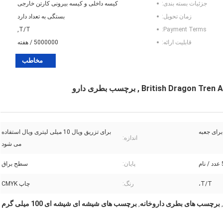
جزئیات بسته بندی:
کیسه داخلی و کیسه بیرونی کارتن خارجی
زمان تحویل:
بستگی به تعداد دارد
T/T,
Payment Terms:
قابلیت ارائه:
5000000 / هفته
مخاطب
برای تزریق ویال 10 میلی لیتری ویال استفاده
اندازه:
می شود
ام
پایان:
سطح براق
T/T،
رنگ:
چاپ CMYK
برچسب های بطری داروخانه
برچسب های شیشه ای شیشه ای 100 میلی گرم
,
,