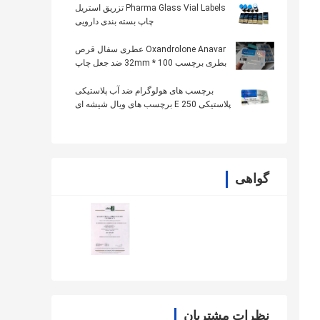
Pharma Glass Vial Labels تزریق استریل
چاپ بسته بندی دارویی
Oxandrolone Anavar عطری سفال قرص
بطری برچسب 100 * 32mm ضد جعل چاپ
برچسب های هولوگرام ضد آب پلاستیکی
پلاستیکی E 250 برچسب های ویال شیشه ای
گواهی
نظرات مشتریان