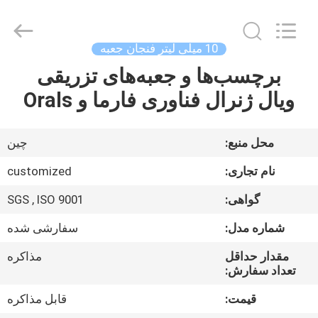
Hjtc
(Xiamen)
Industry
Co.,
Ltd.
10 میلی لیتر فنجان جعبه
All
Rights
برچسب‌ها و جعبه‌های تزریقی
صفحه
Reserved.
ویال ژنرال فناوری فارما و Orals
اصلی
محصولات
محل منبع:
چین
نام تجاری:
customized
درباره
گواهی:
SGS , ISO 9001
ما
شماره مدل:
سفارشی شده
تور
مقدار حداقل
مذاکره
تعداد سفارش:
کارخانه
قیمت:
قابل مذاکره