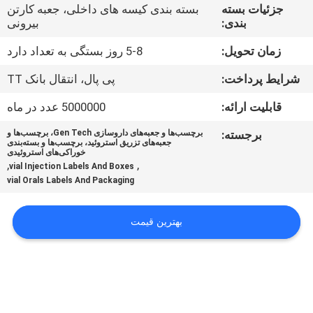
کنترل
جزئیات بسته
بسته بندی کیسه های داخلی، جعبه کارتن
بندی:
بیرونی
کیفیت
زمان تحویل:
5-8 روز بستگی به تعداد دارد
با
شرایط پرداخت:
پی پال، انتقال بانک TT
ما
قابلیت ارائه:
5000000 عدد در ماه
تماس
برجسته:
برچسب‌ها و جعبه‌های داروسازی Gen Tech، برچسب‌ها و
جعبه‌های تزریق استروئید، برچسب‌ها و بسته‌بندی
بگیرید
خوراکی‌های استروئیدی
,
,
vial Injection Labels And Boxes
vial Orals Labels And Packaging
اخبار
بهترین قیمت
موارد
نقشه
سایت