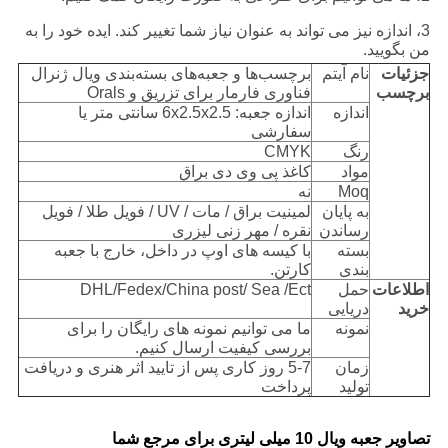
3، اندازه نیز می تواند به عنوان نیاز شما تغییر کند. ایده خود را به
من بگویید.
جزئیات
نام آیتم
برچسب‌ها و جعبه‌های بسته‌بندی ویال ژنرال
برچسب
فناوری فارمار برای تزریق و Orals
اندازه
اندازه جعبه: 6x2.5x2.5 سانتی متر یا
سفارشی
رنگ
CMYK
مواد
کاغذ پی وی دی براق
Moq
نه
به پایان
لمینیت براق / مات / UV / فویل طلا / فویل
رساندن
نقره / مهر زنی لیزری
بسته
با کیسه های اوپ در داخل، خارج با جعبه
بندی
کارتن.
اطلاعات
حمل
DHL/Fedex/China post/ Sea /Ect
خرید
دریایی
نمونه
ما می توانیم نمونه های رایگان را برای
بررسی کیفیت ارسال کنیم.
زمان
5-7 روز کاری پس از تایید اثر هنری و دریافت
تولید
پرداخت
تصاویر جعبه ویال 10 میلی لیتری برای مرجع شما