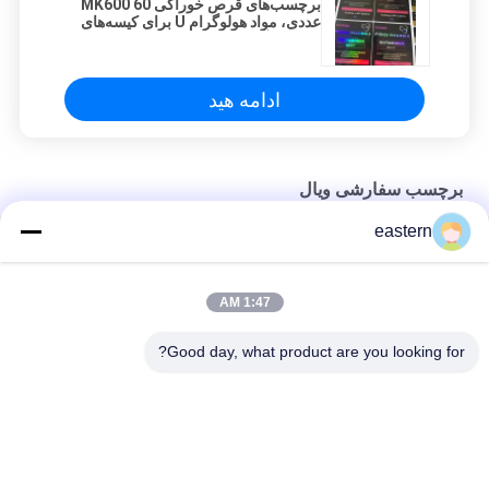
برچسب‌های قرص خوراکی MK600 60
عددی، مواد هولوگرام U برای کیسه‌های
زیپ‌لاک آلومینیومی
ادامه هید
برچسب سفارشی ویال
eastern
برچسب های لیوان شیشه ای 10 میلی لیتر
برچسب های شخصی برای بطری های 10 میلی لیتر
1:47 AM
HG H 100IU 10 فالوور برچسب های سوماتروپین 1 فالوور برچسب های
Good day, what product are you looking for?
برچسب های برچسب های طلایی
دسته بندی های محبوب
همه