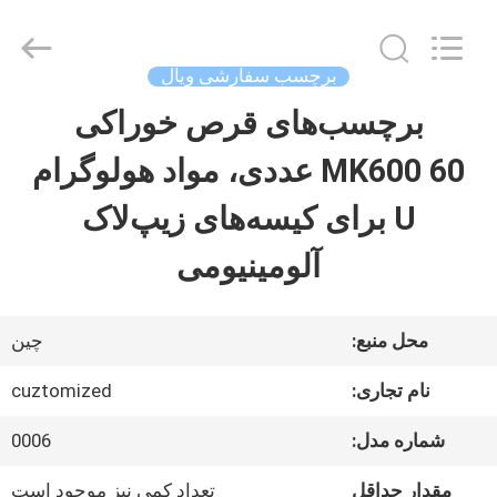
2026
Hjtc
(Xiamen)
Industry
برچسب سفارشی ویال
Co.,
Ltd.
برچسب‌های قرص خوراکی
صفحه
All
Rights
Reserved.
MK600 60 عددی، مواد هولوگرام
اصلی
U برای کیسه‌های زیپ‌لاک
محصولات
آلومینیومی
درباره
محل منبع:
چین
ما
نام تجاری:
cuztomized
شماره مدل:
0006
تور
مقدار حداقل
تعداد کمی نیز موجود است