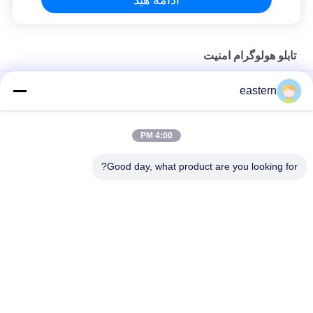
تابلو هولوگرام امنیت
برچسب های هولوگرام مهر نقره ای برای بطری ها یا جعبه های 10 میلی
eastern
لیتر
برچسب های هولوگرام سفارشی برای تأیید هویت محصول بهبود یافته
4:00 PM
برچسب های حفاظتی هولوگرام ثابت چاپ UV
Good day, what product are you looking for?
دسته بندی های محبوب
همه
برچسب های ویال
لیوان های شیشه ای
برچسب سفارشی 
10 میلی لیتر برچسب 
ویال
ویال