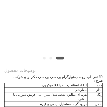
PRIVACY
POLICY
توضیحات محصول
2D نقره ای برچسب هولوگرام برچسب برچسب حکم برای شرکت
شرح :
ماده
PET، استاندارد 25 یا 30 میکرون
اندازه
سفارشی
رنگ
نقره ای متالیزه شده، طلا، سبز، آبی، قرمز، صورتی یا
شفاف
شکل
مربع، گرد، مستطیل، بیضی و غیره