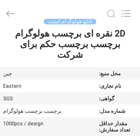
Hjtc
(Xiamen)
Industry
Co.,
Ltd.
تابلو هولوگرام امنیت
All
Rights
2D نقره ای برچسب هولوگرام
صفحه
Reserved.
برچسب برچسب حکم برای
اصلی
شرکت
محصولات
محل منبع:
چين
درباره
نام تجاری:
Eastern
ما
گواهی:
SGS
شماره مدل:
برچسب برچسب هولوگرام
تور
کارخانه
مقدار حداقل
1000pcs / design
تعداد سفارش: