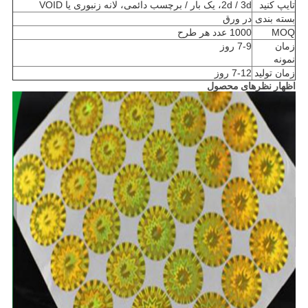
تایپ کنید
2d / 3d، یک بار / برچسب دائمی، لانه زنبوری یا VOID
بسته بندی
در ورق
MOQ
1000 عدد هر طرح
زمان
7-9 روز
نمونه
زمان تولید
7-12 روز
اظهار نظرهای محصول