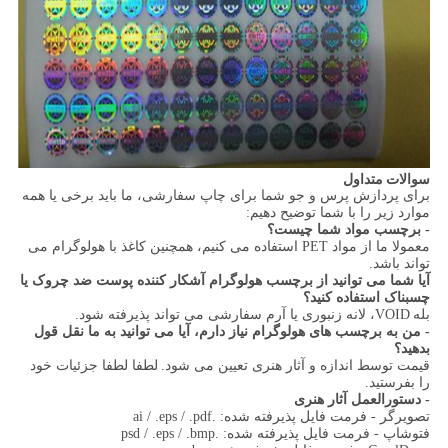
سوالات متداول
برای پردازش پرس و جو شما برای چاپ سفارشی، ما باید برخی یا همه
موارد زیر را با شما توضیح دهیم:
- برچسب مواد شما چیست؟
معمولا ما از مواد PET استفاده می کنیم، همچنین کاغذ با هولوگرام می
تواند باشد.
آیا شما می توانید از برچسب هولوگرام آشکار کننده پوست ضد چروک یا
چسبناک استفاده کنید؟
بله
VOID، لانه زنبوری یا آرم سفارشی می تواند پذیرفته شود.
- من به برچسب های هولوگرام نیاز دارم، آیا می توانید به ما نقل قول
بدهید؟
قیمت توسط اندازه و آثار هنری تعیین می شود.
لطفا لطفا جزئیات خود
را بفرستید.
- دستورالعمل آثار هنری
تصویرگر - فرمت فایل پذیرفته شده: .ai / .eps / .pdf
فتوشاپ - فرمت فایل پذیرفته شده: .psd / .eps / .bmp