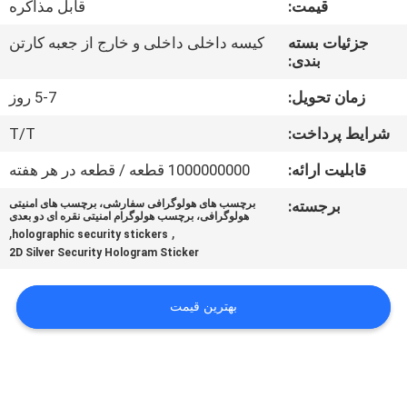
قیمت:
قابل مذاکره
کنترل
کیفیت
جزئیات بسته
کیسه داخلی داخلی و خارج از جعبه کارتن
بندی:
با
زمان تحویل:
5-7 روز
ما
شرایط پرداخت:
T/T
تماس
قابلیت ارائه:
1000000000 قطعه / قطعه در هر هفته
بگیرید
برجسته:
برچسب های هولوگرافی سفارشی، برچسب های امنیتی
هولوگرافی، برچسب هولوگرام امنیتی نقره ای دو بعدی
,
,
holographic security stickers
اخبار
2D Silver Security Hologram Sticker
موارد
بهترین قیمت
نقشه
سایت