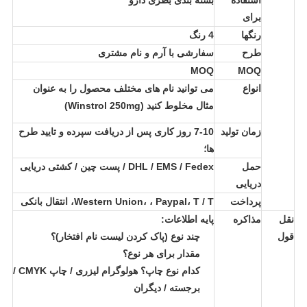
استفاده
بسته بندی بطری دارو
برای
رنگها
4 رنگ
طرح
سفارشی با آرم و نام مشتری
MOQ
MOQ
انواع
می توانید نام های مختلف محصول را به عنوان
مثال مخلوط کنید (Winstrol 250mg)
زمان تولید
7-10 روز کاری پس از دریافت سپرده و تایید طرح
ها؛
حمل
DHL / EMS / Fedex / پست چین / کشتی دریایی
دریایی
پرداخت
Western Union، ، Paypal، T / T، انتقال بانکی
نقل
مذاکره
پایه اطلاعات:
قول
چند نوع (پاک کردن لیست نام افتخار)؟
مقدار برای هر نوع؟
کدام نوع چاپ؟ هولوگرام لیزری / چاپ CMYK /
برجسته / دیگران