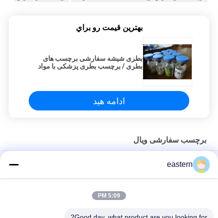
بهترين قيمت رو براي
بطری شیشه سفارشی برچسب های
بطری / برچسب بطری پزشکی با مواد
کاغذی
ادامه هید
برچسب سفارشی ویال
برچسب های لیوان شیشه ای 10 میلی لیتر
eastern
برچسب های شخصی برای بطری های 10 میلی لیتر
5:09 PM
HG H 100IU 10 فالوور برچسب های سوماتروپین 1 فالوور برچسب های
برچسب های برچسب های طلایی
Good day, what product are you looking for?