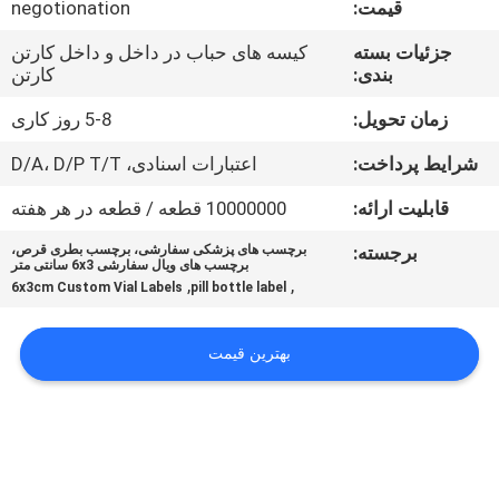
قیمت:
negotionation
کنترل
کیفیت
جزئیات بسته
کیسه های حباب در داخل و داخل کارتن
بندی:
کارتن
با
زمان تحویل:
5-8 روز کاری
ما
شرایط پرداخت:
اعتبارات اسنادی، D/A، D/P T/T
تماس
قابلیت ارائه:
10000000 قطعه / قطعه در هر هفته
بگیرید
برجسته:
برچسب های پزشکی سفارشی، برچسب بطری قرص،
برچسب های ویال سفارشی 6x3 سانتی متر
,
,
6x3cm Custom Vial Labels
pill bottle label
اخبار
بهترین قیمت
موارد
نقشه
سایت