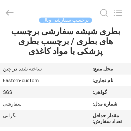
Hjtc
(Xiamen)
Industry
Co.,
Ltd.
برچسب سفارشی ویال
All
Rights
بطری شیشه سفارشی برچسب
صفحه
Reserved.
های بطری / برچسب بطری
اصلی
پزشکی با مواد کاغذی
محصولات
محل منبع:
ساخته شده در چین
درباره
نام تجاری:
Eastern-custom
ما
گواهی:
SGS
شماره مدل:
سفارشی
تور
کارخانه
مقدار حداقل
نگرانی
تعداد سفارش: