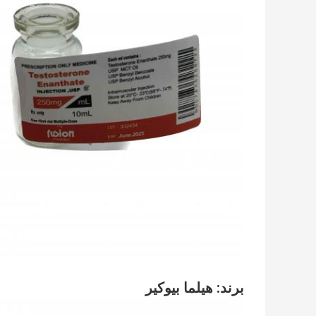
برند: هيلما بيوکير