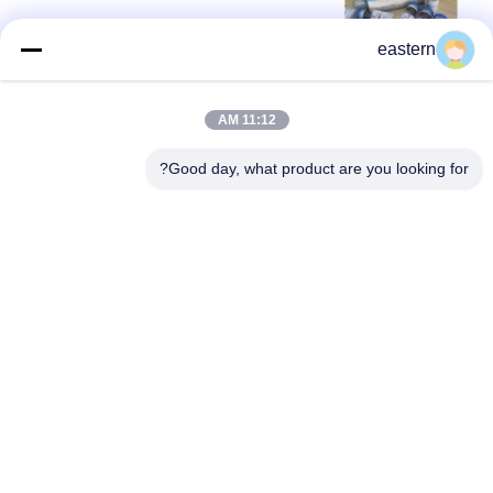
eastern
بالا
11:12 AM
Good day, what product are you looking for?
دسته بندی های محبوب
همه
برچسب های ویال
لیوان های شیشه ای
برچسب سفارشی 
10 میلی لیتر برچسب 
ویال
ویال
10 میلی لیتر فنجان 
تابلو هولوگرام امنیت
جعبه
جعبه بسته بندی 
برچسب بطری پزشکی