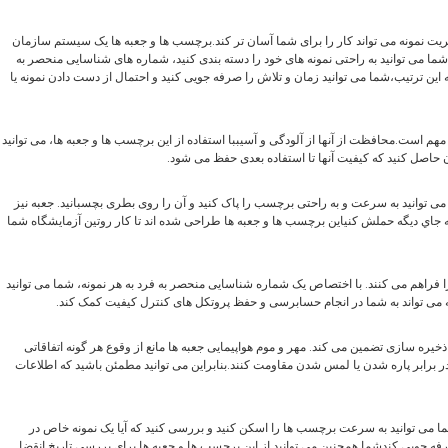
دیریت نمونه می تواند کار را برای شما آسان تر کند.برچسب ها و جعبه ها یک سیستم سازمان
شما می توانید به راحتی نمونه های خود را دسته بندی کنید، شماره های شناسایی منحصر به
به این ترتیب،شما می توانید زمان و تلاش را صرفه جویی کنید و احتمال از دست دادن نمونه یا
مهم است.محافظت از آنها از آلودگی و آسیببا استفاده از این برچسب ها و جعبه ها، می توانید
ن حاصل کنید که کیفیت آنها تا استفاده بعدی حفظ می شود.
که شما می توانید به سرعت و به راحتی برچسب را پاک کنید و آن را روی بطری بچسبانید. جعبه نیز
ه جاي ديگه حملش کنياین برچسب ها و جعبه ها طراحی شده اند تا کار روتین آزمایشگاه شما
ا فراهم می کنند. با اختصاص یک شماره شناسایی منحصر به فرد به هر نمونه، شما می توانید
فته می تواند به شما در انجام حسابرسی و حفظ پروتکل های کنترل کیفیت کمک کند.
 و نقل و ذخیره سازی تضمین می کند. مهر و موم هواپیمایی جعبه ها مانع از وقوع هر گونه اتفاقاتی
 برابر پاره شدن یا لمس شدن مقاومت کنند.بنابراین می توانید مطمئن باشید که اطلاعات
. شما می توانید به سرعت برچسب ها را اسکن کنید و بررسی کنید که آیا یک نمونه خاص در
 جویی کندشما همچنین می توانید از این برچسب ها و جعبه ها برای بررسی تاریخ انقضا