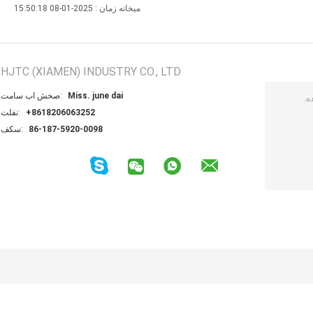
میخانه زمان : 2025-01-08 15:50:18
HJTC (XIAMEN) INDUSTRY CO., LTD
Miss. june dai
تماس با شخص:
+8618206063252
تلفن:
86-187-5920-0098
فکس: