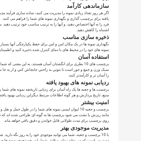
سازماندهی کارآمد
اگر هر روز تعداد زیادی نمونه را مدیریت می کنید، ساده سازی فرآیند م
یافته برای برچسب گذاری و نگهداری نمونه های شما را فراهم می کنند.. 
فرد را به آنها اختصاص دهید، و آنها را به ترتیب مناسب خود ترتیب دهید. 
اشتباه را کاهش دهید.
ذخیره سازی مناسب
نگهداری نمونه ها در یک مکان امن و امن برای حفظ یکپارچگی آنها بسیار 
نمونه های خود را در محیط های با دمای کنترل شده ذخیره کنید و اطمینا
استفاده آسان
برچسب های 10 بطری برای انگشتان آسان هستند، به این معنی 
سبک وزن و جمع و جور است.تا بتوني به راحتي جابجاش کني و از يه جا ب
را آسان تر و کارآمدتر کنند.
ردیابی نمونه های بهبود یافته
برچسب ها و جعبه ها یک راه آسان برای ردیابی تاریخچه نمونه های شما ر
منبع، تاریخ پردازش،و هر گونه اطلاعات مرتبط دیگراین ردیابی بهبود یا
امنیت بیشتر
برچسب و جعبه 10 لیوان ایمنی نمونه های شما را در طول حمل
مانند ریزش یا نشت می شود.برچسب ها به گونه ای طراحی شده اند که در
روی برچسب برای مدت طولانی قابل خواندن و دقیق باقی خواهد ماند.
مدیریت موجودی بهتر
با 10 برچسب و جعبه، شما می توانید موجودی خود را به روز نگه دارید
دسترس است،که می تواند زمان و تلاش شما را در جستجوی نمونه ها صرفه