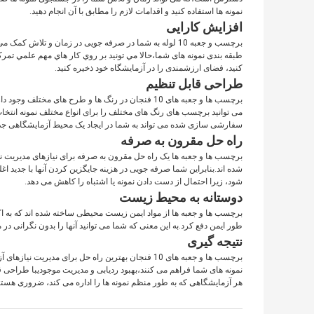
نمونه ها استفاده کنید و اقدامات لازم را مطابق با آن انجام دهید.
افزایش کارایی
برچسب و جعبه 10 لوله به شما در صرفه جویی در زمان و تلا
طبقه بندی نمونه های شما،حالا مي تونيد بر روي کار هاي مهم علمي تمرک
کنید، فضای ارزشمندی را در آزمایشگاه خود ذخیره کنید.
طراحی قابل تنظیم
برچسب ها و جعبه های 10 فنجان در رنگ ها و طرح های 
می توانید برچسب های رنگ های مختلف را برای انواع مختلف نمونه انتخاب 
سفارشی سازی شده می تواند به شما در ایجاد یک محیط آزمایشگاهی جذا
راه حل مقرون به صرفه
برچسب ها و جعبه ها یک راه حل مقرون به صرفه برای نیازهای مدیریت ن
شده اند.بنابراین شما صرفه جویی در هزینه جایگزین کردن آنها با جدید اغلب
شود، زیرا احتمال از دست دادن نمونه یا اشتباه را کاهش می دهد.
دوستانه به محیط زیست
برچسب ها و جعبه ها از مواد ایمن زیست محیطی ساخته شده اند که به اک
طور ایمن دفع کرد.به این معنی که شما می توانید آنها را بدون نگرانی در 
نتیجه گیری
برچسب ها و جعبه های 10 فنجان بهترین راه حل برای مد
نمونه های شما فراهم می کنند،بهبود ردیابی و مدیریت موجودیبا طراحی 
هر آزمایشگاهی که به طور منظم نمونه ها را اداره می کند، ضروری هستن