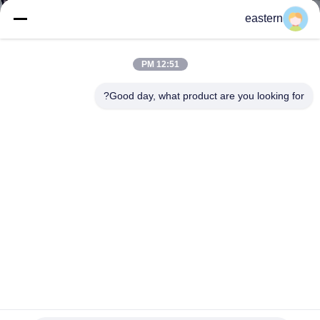
کنترل
eastern
کیفیت
12:51 PM
با
Good day, what product are you looking for?
ما
تماس
بگیرید
اخبار
موارد
نقشه
تجویز سفارشی برچسب های فنجان برچسب های لیزر پلاستیک
برای بطری های 10ml
سایت