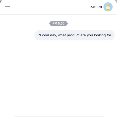
کنترل
eastern
کیفیت
8:00 PM
با
Good day, what product are you looking for?
ما
تماس
بگیرید
اخبار
موارد
نقشه
برچسب ضد گلوله سفارشی ضد آب برای آنابول کپسول
سایت