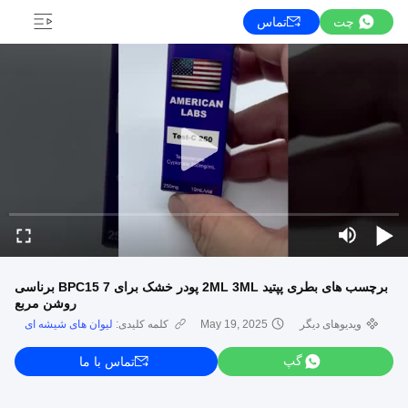
چت
تماس
برچسب های بطری پپتید 2ML 3ML پودر خشک برای BPC15 7 برناسی
روشن مربع
ویدیوهای دیگر
May 19, 2025
کلمه کلیدی:
لیوان های شیشه ای
گپ
تماس با ما